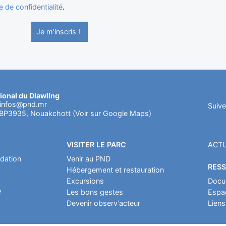
e de confidentialité
.
Je m'inscris !
ional du Diawling
infos@pnd.mr
Suive
 BP3935, Nouakchott (Voir sur Google Maps)
VISITER LE PARC
ACTU
dation
Venir au PND
RES
Hébergement et restauration
Excursions
Docu
e
Les bons gestes
Espa
Devenir observ’acteur
Liens