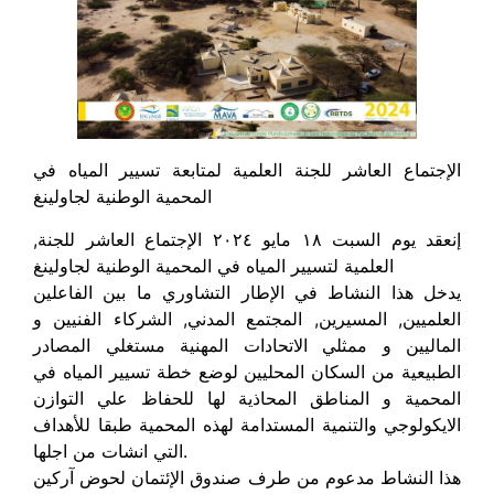
الإجتماع العاشر للجنة العلمية لمتابعة تسيير المياه في
المحمية الوطنية لجاولينغ
,إنعقد يوم السبت ١٨ مايو ٢٠٢٤ الإجتماع العاشر للجنة
العلمية لتسيير المياه في المحمية الوطنية لجاولينغ
يدخل هذا النشاط في الإطار التشاوري ما بين الفاعلين
العلميين, المسيرين, المجتمع المدني, الشركاء الفنيين و
الماليين و ممثلي الاتحادات المهنية مستغلي المصادر
الطبيعية من السكان المحليين لوضع خطة تسيير المياه في
المحمية و المناطق المحاذية لها للحفاظ علي التوازن
الايكولوجي والتنمية المستدامة لهذه المحمية طبقا للأهداف
التي انشات من اجلها.
هذا النشاط مدعوم من طرف صندوق الإئتمان لحوض آركين