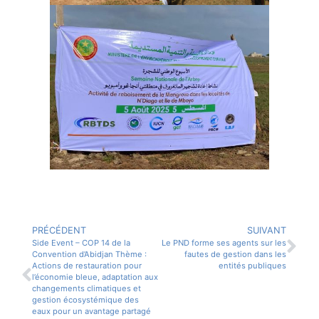
PRÉCÉDENT
SUIVANT
Side Event – COP 14 de la
Le PND forme ses agents sur les
Convention d’Abidjan Thème :
fautes de gestion dans les
Actions de restauration pour
entités publiques
l’économie bleue, adaptation aux
changements climatiques et
gestion écosystémique des
eaux pour un avantage partagé