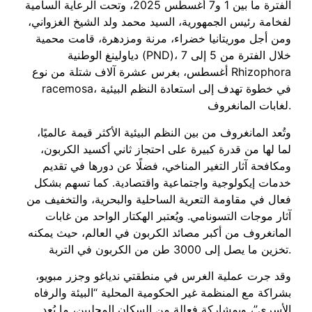
الفترة ما بين 1 و7 أغسطس 2025، وتحت الرعاية السامية
لفخامة رئيس الجمهورية، السيد محمد ولد الشيخ الغزواني،
ومن أجل موريتانيا خضراء، مرنة ومزدهرة، قامت محمية
دياولينغ الوطنية (PND)، خلال الفترة من 5 إلى 7
أغسطس، بغرس عشرة آلاف شتلة من نوع Rhizophora
racemosa، في خطوة تهدف إلى استعادة النظم البيئية
لغابات المانغروف.
وتُعد المانغروف من بين النظم البيئية الأكثر قيمة عالميًا،
لما لها من قدرة كبيرة على احتجاز ثاني أكسيد الكربون،
ومكافحة آثار التغير المناخي، فضلًا عن دورها في تقديم
خدمات إيكولوجية واجتماعية واقتصادية. كما تسهم بشكل
فعال في مقاومة التعرية الساحلية والبحرية، والتخفيف من
آثار موجات التسونامي. ويُعتبر الهكتار الواحد من غابات
المانغروف من أكبر مصائد الكربون في العالم، حيث يمكنه
تخزين ما يصل إلى 3000 طن من الكربون في التربة.
وقد جرت عملية الغرس في منطقتي ندياغو وجزر مبويو،
بشراكة مع المنظمة غير الحكومية المحلية “البيئة والرفاه
الأسري”، وبمشاركة فعالة من السكان المحليين، ما يُعد