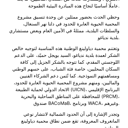
عاملًا أساسيًا لنجاح هذه المبادرة البيئية الطموحة.
وحظي الحدث بحضور ممثلين عن وحدة تنسيق مشروع
المحمية الحيوية العابرة للحدود في دلتا نهر السنغال،
والسلطات البلدية، ممثلةً في الأمين العام وبعض مستشاري
بلدية ندياغو.
وتغتنم محمية دياولينغ الوطنية هذه المناسبة لتوجيه خالص
الشكر لعمدة بلدية ندياغو، السيد بويجل حميّد، على الدعم
اللوجستي المقدم، كما تتوجه بالشكر الجزيل إلى كافة
السكان المحليين، خاصة فئة الشباب، على حسهم الوطني
ومساهمتهم النموذجية. كما تُثمن دعم الشركاء الفنيين
والماليين، ومنهم مشروع المحمية الحيوية العابرة للحدود،
الاتحاد الدولي لحماية الطبيعة (UICN)، البرنامج الإقليمي
للمحافظة على المناطق الساحلية والبحرية (PRCM)،
صندوق BACoMaB، وبرنامج WACA، وغيرهم.
وتجدر الإشارة إلى أن الحدود الشمالية لانتشار نوعي
المانغروف المعروفة، تقع ضمن نطاق محمية دياولينغ
الوطنية.